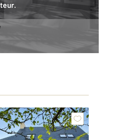
teur.
e