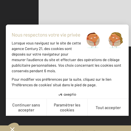
Parlons de vous, parlons biens
500 m
©
Mappy
Votre agence est notée
Achat
Location
Vente
Gestion
9,2
/
10
9,2/10