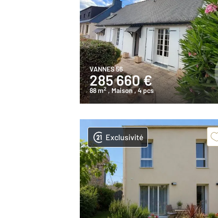
VANNES 56
285 660 €
2
88 m
, Maison
, 4 pcs
Exclusivité