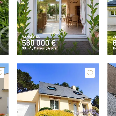
VANNES 56
V
560 000 €
2
90 m
, Maison
, 4 pcs
11