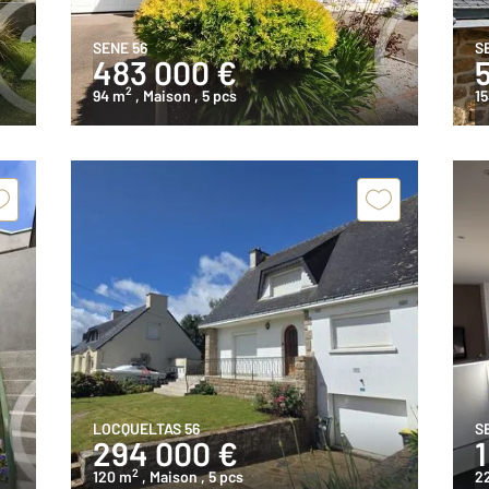
SENE 56
S
483 000 €
2
94 m
, Maison
, 5 pcs
15
LOCQUELTAS 56
S
294 000 €
2
120 m
, Maison
, 5 pcs
2