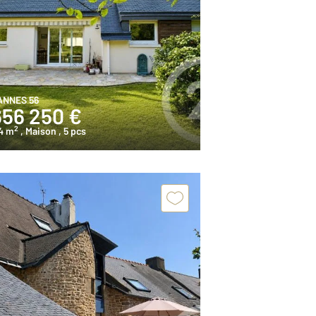
ANNES 56
656 250 €
2
4 m
, Maison
, 5 pcs