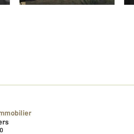
mmobilier
ers
00