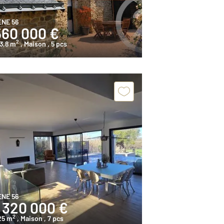
ENE 56
560 000 €
2
3,8 m
, Maison
, 5 pcs
ENE 56
1 320 000 €
2
25 m
, Maison
, 7 pcs