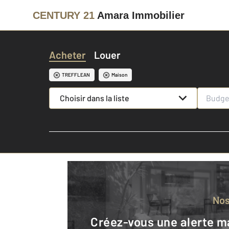
CENTURY 21
Amara Immobilier
Acheter
Louer
TREFFLEAN
Maison
Choisir dans la liste
No
Créez-vous une alerte mail pour être averti quand une annonce est en ligne et consultez la