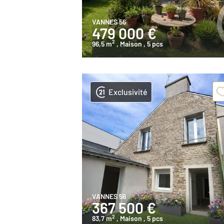
VANNES 56
479 000 €
2
96,5 m
, Maison
, 5 pcs
Exclusivité
VANNES 56
367 500 €
2
83,7 m
, Maison
, 5 pcs