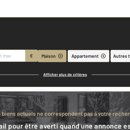
€
Maison
Appartement
Autres 
Afficher plus de critères
s biens actuels ne correspondent pas à votre reche