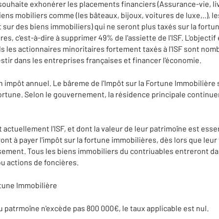
souhaite exhonérer les placements financiers (Assurance-vie, liv
ens mobiliers comme (les bâteaux, bijoux, voitures de luxe,..), le
nt sur des biens immobiliers) qui ne seront plus taxés sur la fortu
es, c'est-à-dire à supprimer 49% de l'assiette de l'ISF. L'objectif
ls les actionnaires minoritaires fortement taxés à l'ISF sont nomb
estir dans les entreprises françaises et financer l'économie.
 un impôt annuel. Le bâreme de l'Impôt sur la Fortune Immobilière 
 Fortune. Selon le gouvernement, la résidence principale continue
 actuellement l'ISF, et dont la valeur de leur patrimoîne est ess
nt à payer l'impôt sur la fortune immobilières, dès lors que leu
sement. Tous les biens immobiliers du contriuables entreront dans 
ou actions de foncières.
rtune Immobilière
du patrmoîne n'excède pas 800 000€, le taux applicable est nul.