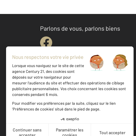
Parlons de vous, parlons biens
Votre agence est notée
Achat
Location
Vente
Gestion
9,2
/
10
9,2/10