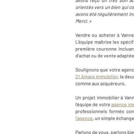
avons reçu un très bon ac
orientés vers un bien qui c
avons été régulièrement inf
Merci
. »
Vendre ou acheter à Vannes
L’équipe maîtrise les spécif
première couronne incluant
d’achat ou de vente adaptée
Soulignons que votre agen
21 Amara Immobilier
, la de
comme aux acquéreurs.
Un projet immobilier à
Van
l’équipe de votre
agence im
professionnels formés co
l’agence
, un simple échange 
Parlons de vous, parlons bie