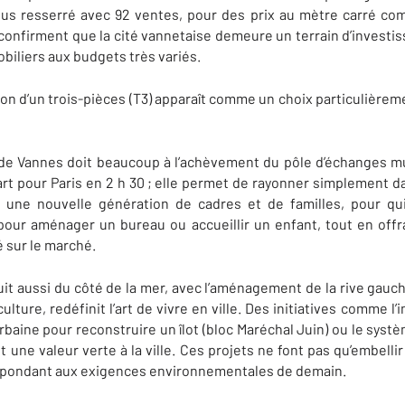
s resserré avec 92 ventes, pour des prix au mètre carré com
confirment que la cité vannetaise demeure un terrain d’investis
biliers aux budgets très variés.
ion d’un trois-pièces (T3) apparaît comme un choix particulièreme
 de Vannes doit beaucoup à l’achèvement du pôle d’échanges mu
t pour Paris en 2 h 30 ; elle permet de rayonner simplement d
t une nouvelle génération de cadres et de familles, pour qu
 pour aménager un bureau ou accueillir un enfant, tout en offr
é sur le marché.
it aussi du côté de la mer, avec l’aménagement de la rive gauche
lture, redéfinit l’art de vivre en ville. Des initiatives comme 
urbaine
pour reconstruire un îlot (bloc Maréchal Juin)
ou le systè
 une valeur verte à la ville. Ces projets ne font pas qu’embellir 
répondant aux exigences environnementales de demain.