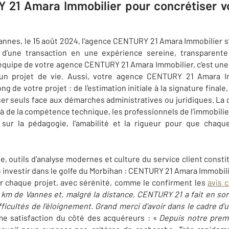
21 Amara Immobilier pour concrétiser vo
annes, le 15 août 2024, l’agence CENTURY 21 Amara Immobilier 
 d’une transaction en une expérience sereine, transparent
’équipe de votre agence CENTURY 21 Amara Immobilier, c’est une 
un projet de vie. Aussi, votre agence CENTURY 21 Amara Im
de votre projet : de l’estimation initiale à la signature finale,
er seuls face aux démarches administratives ou juridiques. La di
là de la compétence technique, les professionnels de l’immobi
sur la pédagogie, l’amabilité et la rigueur pour que chaq
, outils d’analyse modernes et culture du service client constit
 investir dans le golfe du Morbihan : CENTURY 21 Amara Immobilie
r chaque projet, avec sérénité, comme le confirment les
avis c
0 km de Vannes et, malgré la distance, CENTURY 21 a fait en so
fficultés de l’éloignement. Grand merci d’avoir dans le cadre 
 satisfaction du côté des acquéreurs : «
Depuis notre premi