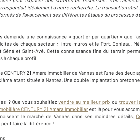
cueil pour exposer nos critères de recherche. Très rapideme
orrespondait idéalement à notre recherche. La transaction s’est
ormés de l’avancement des différentes étapes du processus d’a
 demande une connaissance « quartier par quartier » que l’a
icités de chaque secteur : l’intra-muros et le Port, Conleau, Mé
 Séné et Saint-Avé. Cette connaissance fine du terrain perme
s à chaque profil.
ce CENTURY 21 Amara Immobilier de Vannes est l’une des deux 
uxième étant située à Nantes. Une double implantation bretonne
nes
? Que vous souhaitiez
vendre au meilleur prix
ou
trouver l
mobilière CENTURY 21 Amara Immobilier
est là pour vous accom
nnaissent le marché de
Vannes
dans ses moindres détails.
C
peut faire la différence !
ns.