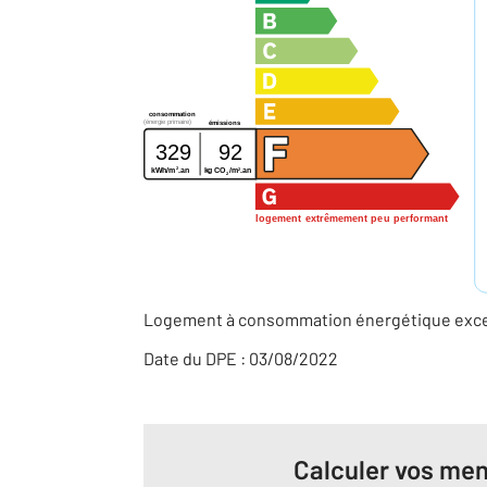
consommation
(énergie primaire)
émissions
329
92
2
2
kWh/m
.an
kg CO
/m
.an
2
logement extrêmement peu performant
Logement à consommation énergétique excess
Date du DPE : 03/08/2022
Calculer vos men