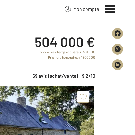
Mon compte
504 000 €
Honoraires charge acquéreur: 5 % TTC
Prix hors honoraires: 480000€
69 avis (achat/vente) : 9,2/10